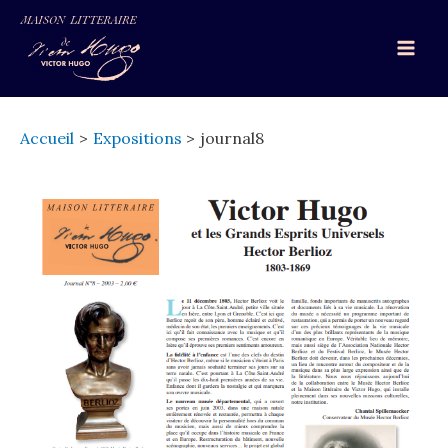
Aller
au
Mai
contenu
Men
Accueil
Expositions
journal8