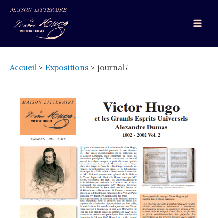
Aller
au
Mai
contenu
Men
Accueil
Expositions
journal7