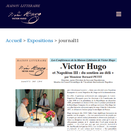
Aller
au
Mai
contenu
Men
Accueil
Expositions
journal11