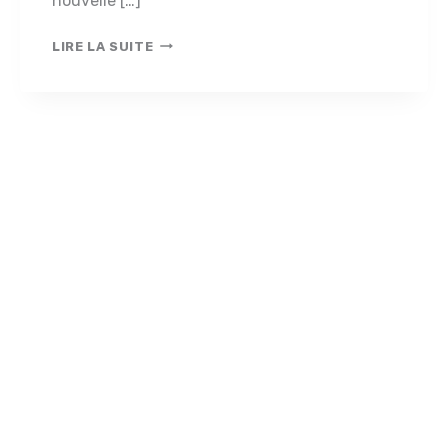
nouvelle […]
RÉOUVERTURE
LIRE LA SUITE
DE
LA
MAISON
LITTÉRAIRE